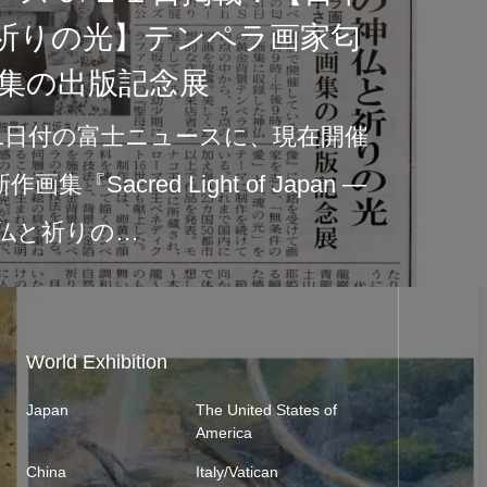
祈りの光】テンペラ画家匂
画集の出版記念展
月21日付の富士ニュースに、現在開催
集『Sacred Light of Japan ―
神仏と祈りの…
World Exhibition
Japan
The United States of
America
China
Italy/Vatican