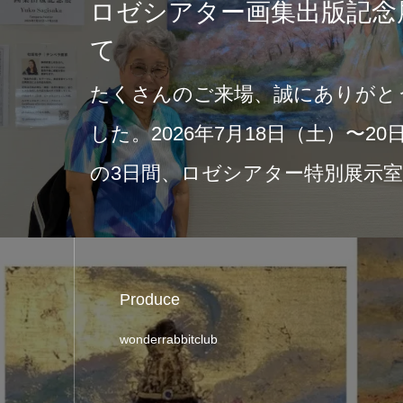
ロゼシアター画集出版記念
て
たくさんのご来場、誠にありがと
した。2026年7月18日（土）〜2
の3日間、ロゼシアター特別展示
Produce
wonderrabbitclub