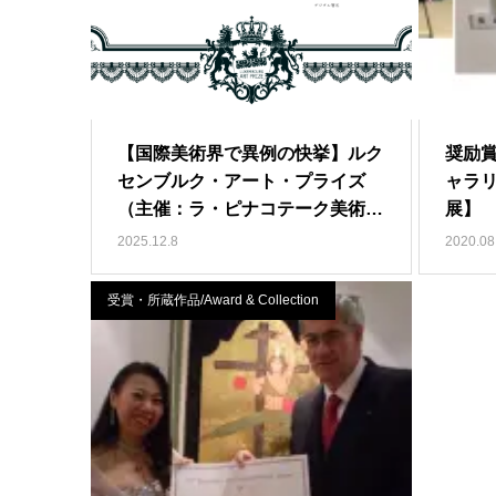
【国際美術界で異例の快挙】ルク
奨励
センブルク・アート・プライズ
ャラ
（主催：ラ・ピナコテーク美術
展】
館）…
2025.12.8
2020.08
受賞・所蔵作品/Award & Collection