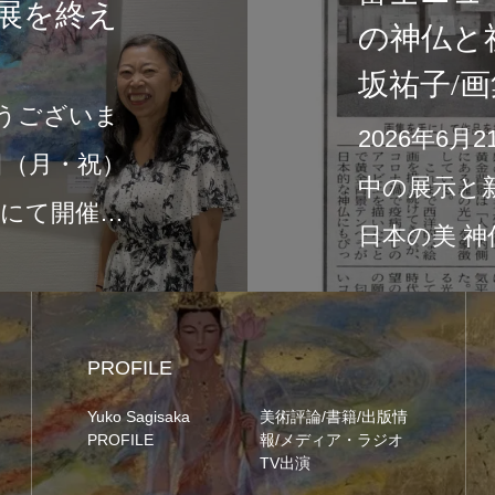
展を終え
の神仏と
坂祐子/
うございま
2026年6
0日（月・祝）
中の展示と新作画
室にて開催…
日本の美 
PROFILE
Yuko Sagisaka
美術評論/書籍/出版情
PROFILE
報/メディア・ラジオ
TV出演