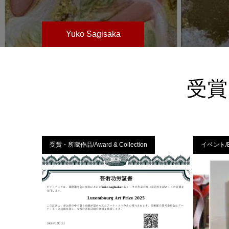
Yuko Sagisaka
受賞・
受賞・所蔵作品/Award & Collection
イベント/E