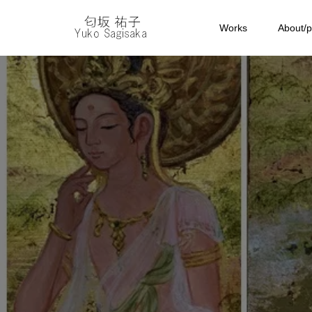
Works
About/pr