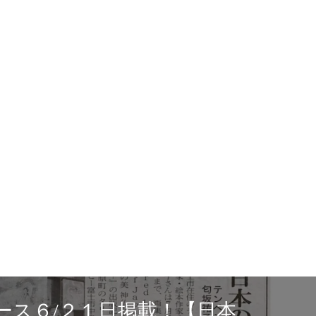
ース６/２１日掲載！【日本