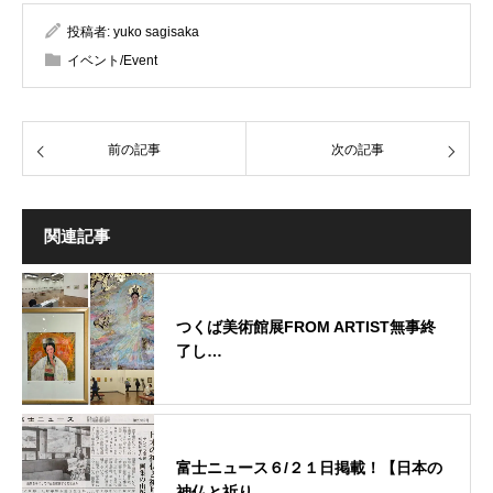
投稿者:
yuko sagisaka
イベント/Event
前の記事
次の記事
関連記事
つくば美術館展FROM ARTIST無事終
了し…
富士ニュース６/２１日掲載！【日本の
神仏と祈り…