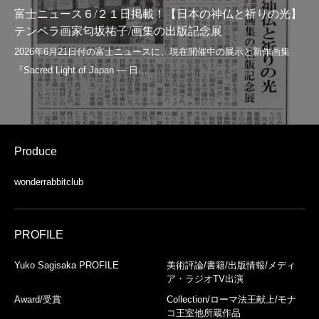
富士ニュース６/２１日掲載！【日本の神仏と祈りの光】
テンペラ画家匂坂祐子/画集の出版記念展
Produce
wonderrabbitclub
PROFILE
Yuko Sagisaka PROFILE
美術評論/書籍/出版情報/メディ
ア・ラジオTV出演
Award/受賞
Collection/ローマ法王献上/モナ
コ王室他所蔵作品