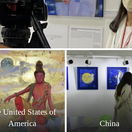
 United States of
America
China