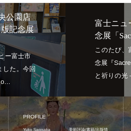
央公園店
富士ニュ
出版記念展
念展「Sacre
このたび、
ーヒー富士市
念展『Sacred
ました。今回
と祈りの光
 o…
PROFILE
Yuko Sagisaka
美術評論/書籍/出版情