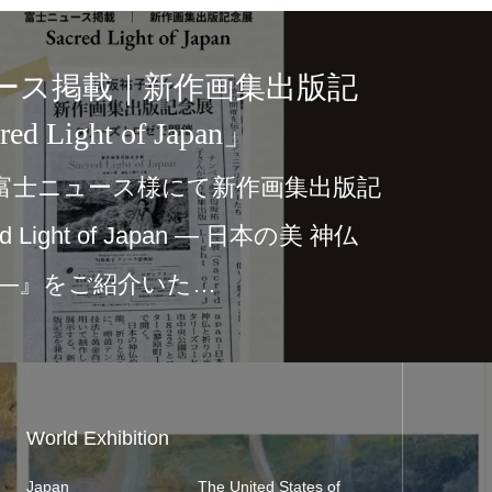
ース掲載｜新作画集出版記
d Light of Japan」
富士ニュース様にて新作画集出版記
 Light of Japan ― 日本の美 神仏
 ―』をご紹介いた…
World Exhibition
Japan
The United States of