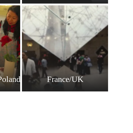
Poland
France/UK