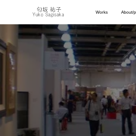
Works
About/pr