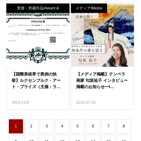
受賞・所蔵作品/Award &
メディア/Media
Collection
2025.12.8
2025.07.29
1
2
3
4
5
6
7
8