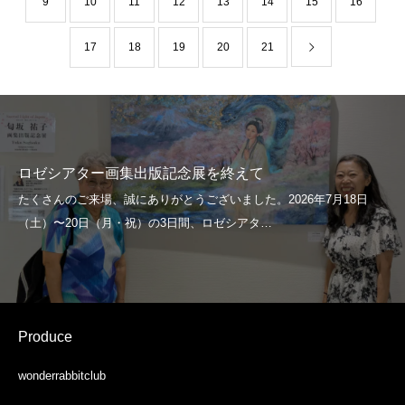
9
10
11
12
13
14
15
16
17
18
19
20
21
ロゼシアター画集出版記念展を終えて
Produce
wonderrabbitclub