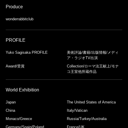
Produce
wonderrabbitclub
PROFILE
Yuko Sagisaka PROFILE
美術評論/書籍/出版情報/メディ
ア・ラジオTV出演
Award/受賞
Collection/ローマ法王献上/モナ
コ王室他所蔵作品
World Exhibition
Japan
The United States of America
China
Italy/Vatican
Monaco/Greece
Russia/Turkey/Australia
Germany/Spain/Poland
France/UK