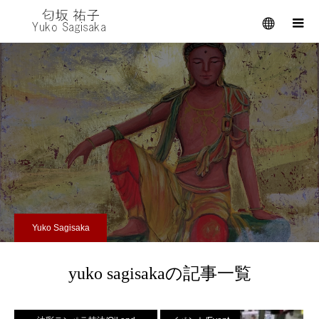
メニュー
Yuko Sagisaka
yuko sagisakaの記事一覧