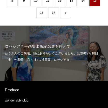
8
9
10
11
12
13
14
15
16
17
ロゼシアター画集出版記念展を終えて
Produce
wonderrabbitclub