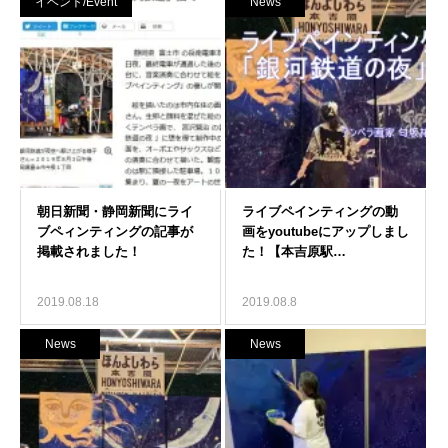
イベント/Event
News
2019.08.18
2019.08.8
News
News