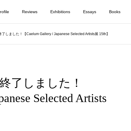
ofile
Reviews
Exhibitions
Essays
Books
！【Caelum Gallery / Japanese Selected Artists展 15th】
終了しました！
anese Selected Artists