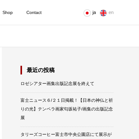
ja
en
Shop
Contact
最近の投稿
ロゼシアター画集出版記念展を終えて
富士ニュース６/２１日掲載！【日本の神仏と祈
りの光】テンペラ画家匂坂祐子/画集の出版記念
展
タリーズコーヒー富士市中央公園店にて展示が