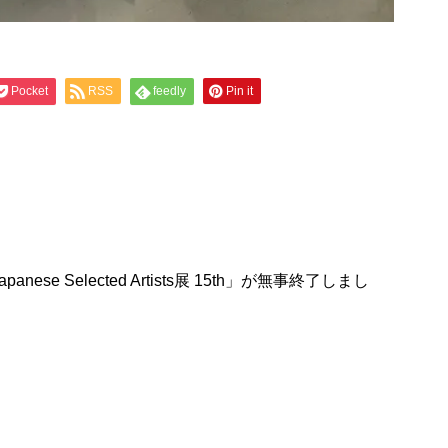
Pocket
RSS
feedly
Pin it
 Selected Artists展 15th」が無事終了しまし