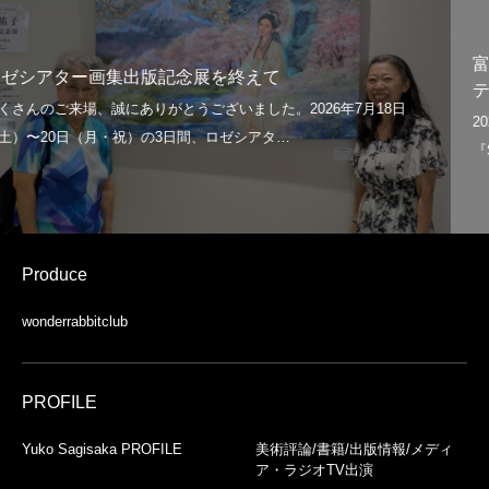
富士ニュース６/２１日掲載！【日本の神仏と
テンペラ画家匂坂祐子/画集の出版記念展
Produce
wonderrabbitclub
PROFILE
Yuko Sagisaka PROFILE
美術評論/書籍/出版情報/メディ
ア・ラジオTV出演