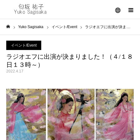
メニュー
Yuko Sagisaka
イベント/Event
ラジオエフに出演が決まりました！（４/１８日１３時～）
ホーム
イベント/Event
ラジオエフに出演が決まりました！（４/１８
日１３時～）
2022.4.17