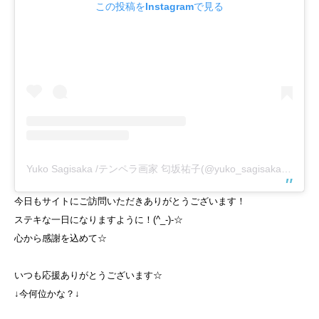
この投稿をInstagramで見る
Yuko Sagisaka /テンペラ画家 匂坂祐子(@yuko_sagisaka)がシェアした投稿
今日もサイトにご訪問いただきありがとうございます！
ステキな一日になりますように！(^_-)-☆
心から感謝を込めて☆
いつも応援ありがとうございます☆
↓今何位かな？↓