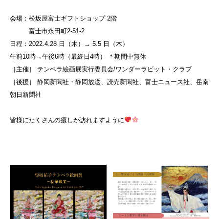
会場：松坂屋富士ギフトショップ 2階
富士市永田町2-51-2
日程：2022.4.28 日（木）→ 5.5 日（木）
午前10時→午後6時（最終日4時） ＊期間中無休
［主催］ テンペラ絵画展実行委員会/ワンダーラビット・クラブ
［後援］ 静岡新聞社・静岡放送、読売新聞社、富士ニュース社、岳南
朝日新聞社
皆様にたくさんの癒しが訪れますように