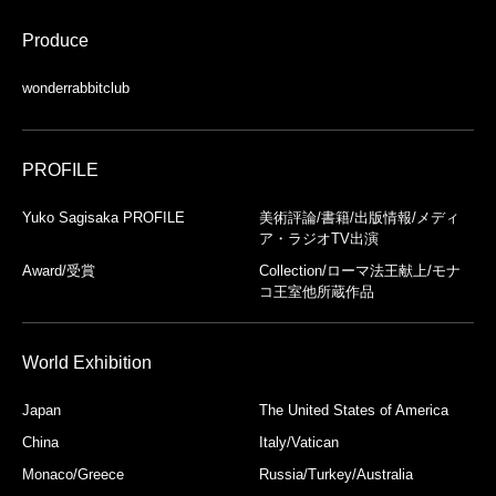
Produce
wonderrabbitclub
PROFILE
Yuko Sagisaka PROFILE
美術評論/書籍/出版情報/メディ
ア・ラジオTV出演
Award/受賞
Collection/ローマ法王献上/モナ
コ王室他所蔵作品
World Exhibition
Japan
The United States of America
China
Italy/Vatican
Monaco/Greece
Russia/Turkey/Australia