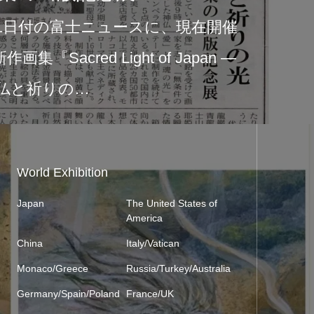
2026年6月1日より、タリー
中央公園店にて作品展示が始
の展示は、新作画集『Sacred Li
World Exhibition
Japan
The United States of
America
China
Italy/Vatican
Monaco/Greece
Russia/Turkey/Australia
Germany/Spain/Poland
France/UK