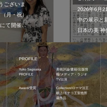
6年6月21日付の富士ニュースに、現在開催
新作画集『Sacred Light of Japan ―
美 神仏と祈りの…
PROFILE
Yuko Sagisaka
美術評論/書籍/出版情
PROFILE
報/メディア・ラジオ
TV出演
Award/受賞
Collection/ローマ法王
献上/モナコ王室他所
蔵作品