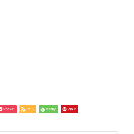
Pocket
RSS
feedly
Pin it