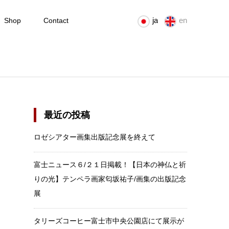
ja
en
Shop
Contact
最近の投稿
ロゼシアター画集出版記念展を終えて
富士ニュース６/２１日掲載！【日本の神仏と祈
りの光】テンペラ画家匂坂祐子/画集の出版記念
展
タリーズコーヒー富士市中央公園店にて展示が