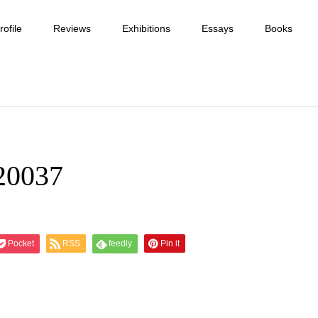
ofile
Reviews
Exhibitions
Essays
Books
20037
Pocket
RSS
feedly
Pin it