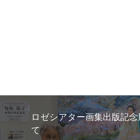
富士
記念展を終え
の神
坂祐