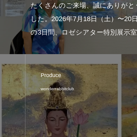
がとうございま
202
〜20日（月・祝）
中の展示と
展示室にて開催…
日本の
Produce
wonderrabbitclub