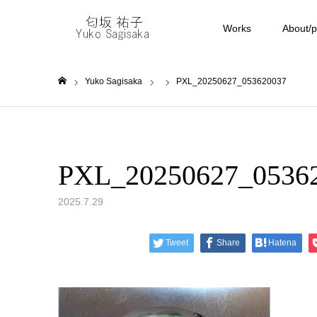
Works
About/pr
Yuko Sagisaka
PXL_20250627_053620037
ホーム
PXL_20250627_0536
2025.7.29
Tweet
Share
Hatena