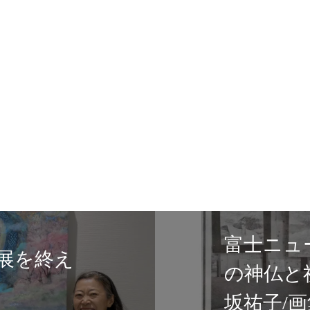
ニュース６/２１日掲載！【日本
仏と祈りの光】テンペラ画家匂
子/画集の出版記念展