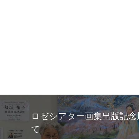
６/２１日掲載！【日本
の光】テンペラ画家匂
出版記念展