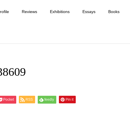
ofile
Reviews
Exhibitions
Essays
Books
38609
Pocket
RSS
feedly
Pin it