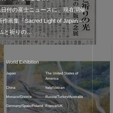
このたび、富士ニ
富士市
念展『Sacred Ligh
。今回
と祈りの光 ―』
World Exhibition
Japan
The United States of
America
China
Italy/Vatican
Monaco/Greece
Russia/Turkey/Australia
Germany/Spain/Poland
France/UK