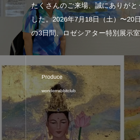
日付の富士ニュースに、現在開催
red Light of Japan ―
祈りの…
Produce
wonderrabbitclub