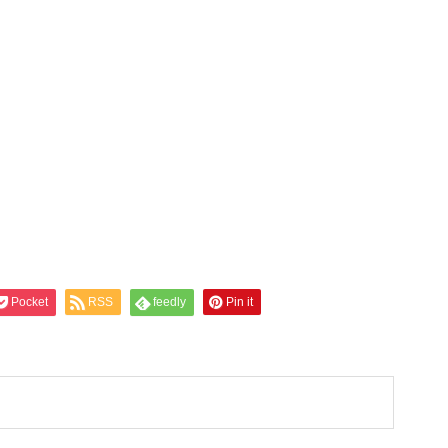
Pocket
RSS
feedly
Pin it