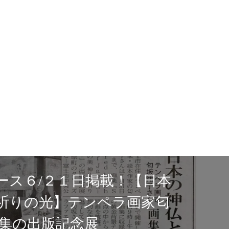
園店
富士ニュース
念展
念展「Sacred Lig