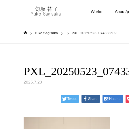
Works
About/pr
Yuko Sagisaka
PXL_20250523_074338609
ホーム
PXL_20250523_0743
2025.7.29
Tweet
Share
Hatena