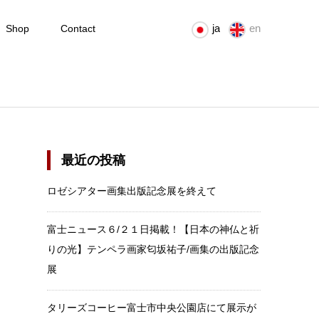
ja
en
Shop
Contact
最近の投稿
ロゼシアター画集出版記念展を終えて
富士ニュース６/２１日掲載！【日本の神仏と祈
りの光】テンペラ画家匂坂祐子/画集の出版記念
展
タリーズコーヒー富士市中央公園店にて展示が