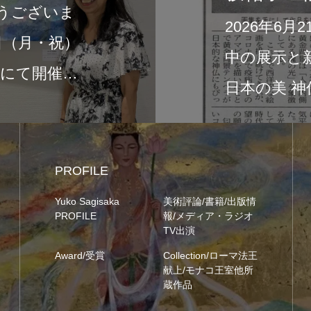
2026年6月1日より、タリーズコーヒー
中央公園店にて作品展示が始まりました
の展示は、新作画集『Sacred Light o…
PROFILE
Yuko Sagisaka
美術評論/書籍/出版情
PROFILE
報/メディア・ラジオ
TV出演
Award/受賞
Collection/ローマ法王
献上/モナコ王室他所
蔵作品