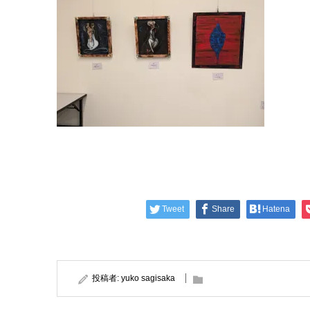
Tweet
Share
Hatena
投稿者:
yuko sagisaka