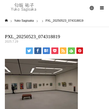
メニュー
Yuko Sagisaka
PXL_20250523_074318819
ホーム
PXL_20250523_074318819
2025.7.29