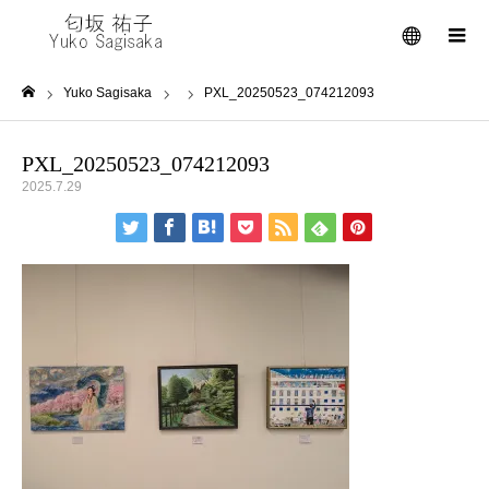
メニュー
Yuko Sagisaka
PXL_20250523_074212093
ホーム
PXL_20250523_074212093
2025.7.29