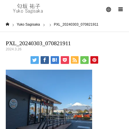
メニュー
Yuko Sagisaka
PXL_20240303_070821911
ホーム
PXL_20240303_070821911
2024.3.26