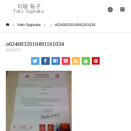
メニュー
Yuko Sagisaka
o0240032010491161034
ホーム
o0240032010491161034
2025.8.5