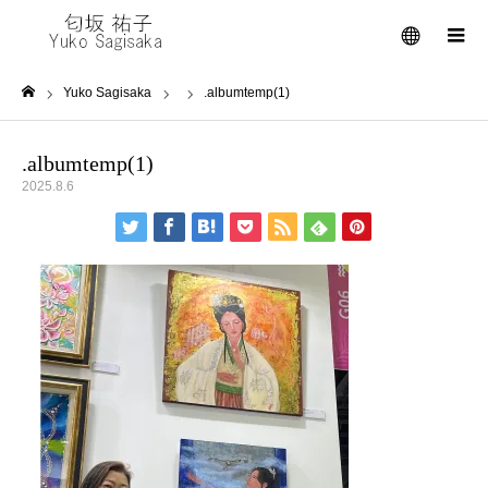
メニュー
Yuko Sagisaka
.albumtemp(1)
ホーム
.albumtemp(1)
2025.8.6