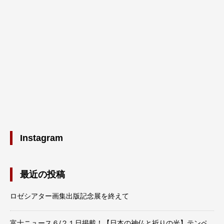
Instagram
最近の投稿
ロゼシアター画集出版記念展を終えて
富士ニュース６/２１日掲載！【日本の神仏と祈りの光】テンペ