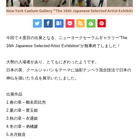
今回で４度目の出展となる、ニューヨークセーラムギャラリー“The
16th Japanese Selected Artist Exhibition”が無事終了しました！
大勢の入場者があり、とてもにぎわったようです。
日本の美、クールジャパンをテーマに油彩テンペラ混合技法で日本の
神仏を描いた５点を展示いたしました。
出展作品
1.春の章～櫛名田比売
2.夏の章～豊玉姫
3.秋の章～衣通姫
4.冬の章～弟橘媛
5.水月観音