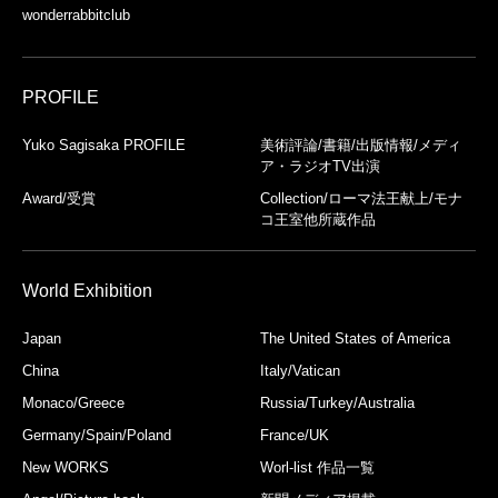
wonderrabbitclub
PROFILE
Yuko Sagisaka PROFILE
美術評論/書籍/出版情報/メディ
ア・ラジオTV出演
Award/受賞
Collection/ローマ法王献上/モナ
コ王室他所蔵作品
World Exhibition
Japan
The United States of America
China
Italy/Vatican
Monaco/Greece
Russia/Turkey/Australia
Germany/Spain/Poland
France/UK
New WORKS
Worl-list 作品一覧