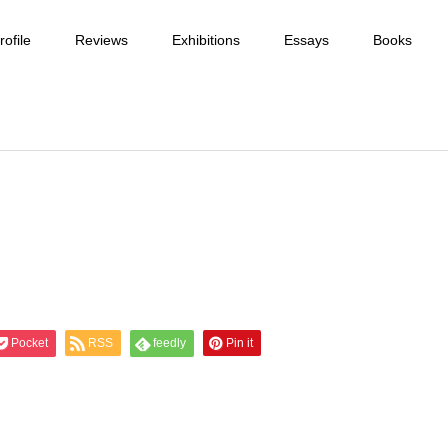
ofile
Reviews
Exhibitions
Essays
Books
Pocket
RSS
feedly
Pin it