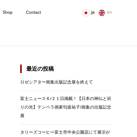
ja
en
Shop
Contact
最近の投稿
ロゼシアター画集出版記念展を終えて
富士ニュース６/２１日掲載！【日本の神仏と祈
りの光】テンペラ画家匂坂祐子/画集の出版記念
展
タリーズコーヒー富士市中央公園店にて展示が