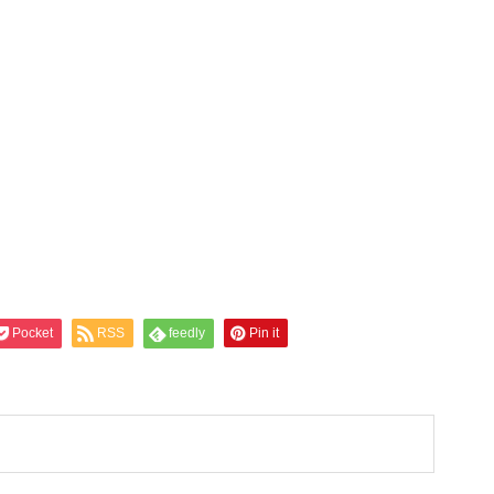
Pocket
RSS
feedly
Pin it