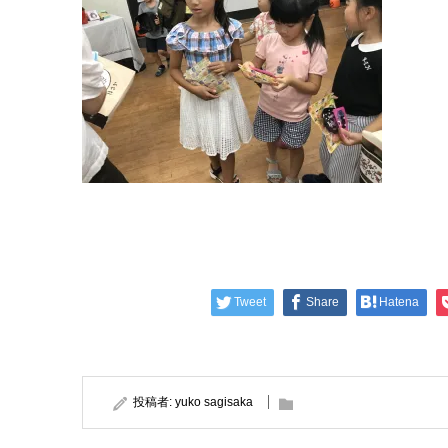
Tweet
Share
Hatena
投稿者:
yuko sagisaka