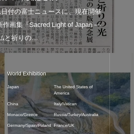
に、現在開催
2026年6
 Japan ―
中央公園店
の展示は、新作画
World Exhibition
Japan
The United States of
America
China
Italy/Vatican
Monaco/Greece
Russia/Turkey/Australia
Germany/Spain/Poland
France/UK