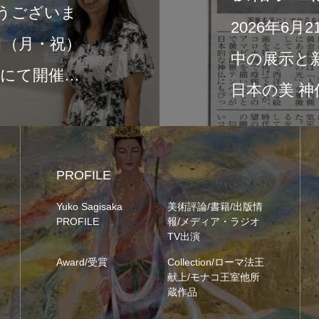
2026年6月21日付の富士ニュース
中の展示と新作画集『Sacred Light of
日本の美 神仏と祈りの…
PROFILE
Yuko Sagisaka
美術評論/書籍/出版情
PROFILE
報/メディア・ラジオ
TV出演
Award/受賞
Collection/ローマ法王
献上/モナコ王室他所
蔵作品