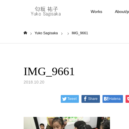
Works
About/pr
Yuko Sagisaka
IMG_9661
ホーム
IMG_9661
2018.10.20
Tweet
Share
Hatena