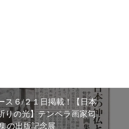
！【日本
タリーズ
ラ画家匂
にて展示
Sacred Ligh