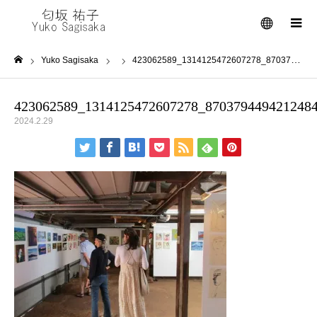
メニュー
Yuko Sagisaka
423062589_1314125472607278_8703794494212484789_n
ホーム
423062589_1314125472607278_870379449421248
2024.2.29