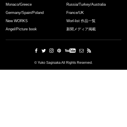
Monaco/Greece
Russia/Turkey/Australia
Germany/Spain/Poland
France/UK
New WORKS
Worl-list 作品一覧
Angel/Picture book
新聞メディア掲載
© Yuko Sagisaka All Rights Reserved.