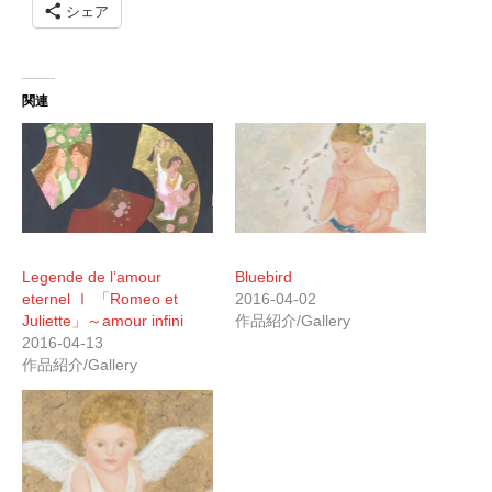
シェア
関連
Legende de l’amour
Bluebird
eternel Ⅰ 「Romeo et
2016-04-02
Juliette」～amour infini
作品紹介/Gallery
2016-04-13
作品紹介/Gallery