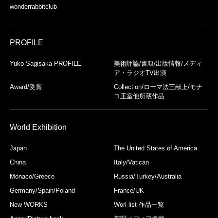
wonderrabbitclub
PROFILE
Yuko Sagisaka PROFILE
美術評論/書籍/出版情報/メディ
ア・ラジオTV出演
Award/受賞
Collection/ローマ法王献上/モナ
コ王室他所蔵作品
World Exhibition
Japan
The United States of America
China
Italy/Vatican
Monaco/Greece
Russia/Turkey/Australia
Germany/Spain/Poland
France/UK
New WORKS
Worl-list 作品一覧