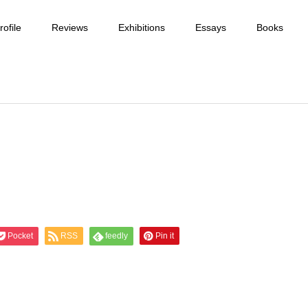
ofile
Reviews
Exhibitions
Essays
Books
Pocket
RSS
feedly
Pin it