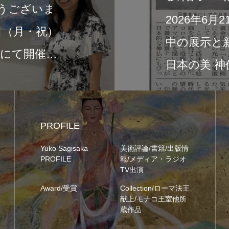
26年6月21日付の富士ニュースに、現在開催
展示と新作画集『Sacred Light of Japan ―
本の美 神仏と祈りの…
PROFILE
Yuko Sagisaka
美術評論/書籍/出版情
PROFILE
報/メディア・ラジオ
TV出演
Award/受賞
Collection/ローマ法王
献上/モナコ王室他所
蔵作品