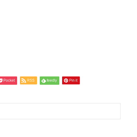
Pocket
RSS
feedly
Pin it