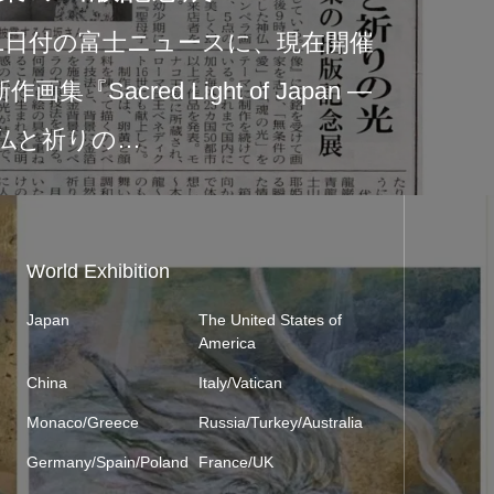
2026年6月1日より、タ
中央公園店にて作品展示
の展示は、新作画集『Sacred 
World Exhibition
Japan
The United States of
America
China
Italy/Vatican
Monaco/Greece
Russia/Turkey/Australia
Germany/Spain/Poland
France/UK