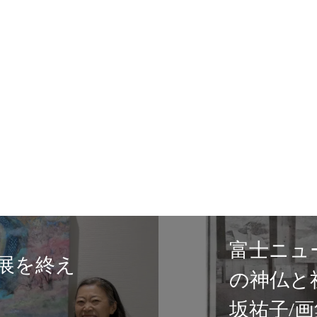
士ニュース６/２１日掲載！【日本
神仏と祈りの光】テンペラ画家匂
祐子/画集の出版記念展