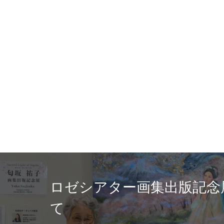
富
版記念展を終え
の
坂