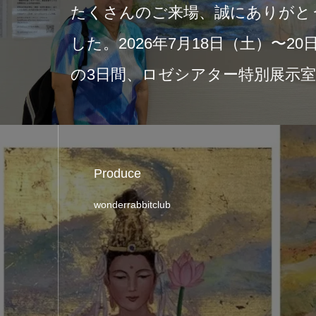
ありがとうございま
20
土）〜20日（月・祝）
中の
特別展示室にて開催…
日
Produce
wonderrabbitclub