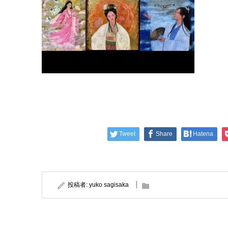
Tweet
Share
Hatena
投稿者:
yuko sagisaka