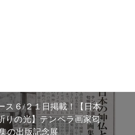
タリーズコーヒー富
にて展示が始まりま
Sacred Light of Japan