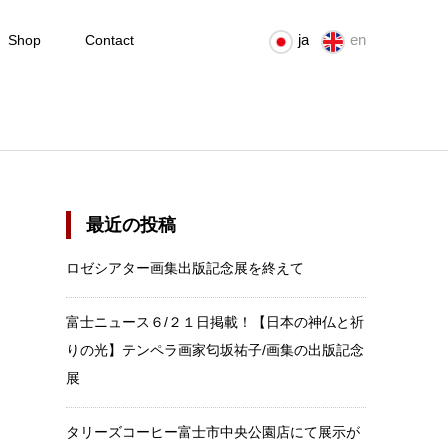
ja
en
Shop
Contact
最近の投稿
ロゼシアター画集出版記念展を終えて
富士ニュース６/２１日掲載！【日本の神仏と祈
りの光】テンペラ画家匂坂祐子/画集の出版記念
展
タリーズコーヒー富士市中央公園店にて展示が