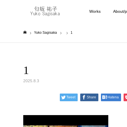
Works
About/pr
Yuko Sagisaka
1
ホーム
1
2025.8.3
Tweet
Share
Hatena