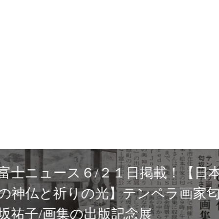
中央公園店
富士ニ
出版記念展
念展「Sacr