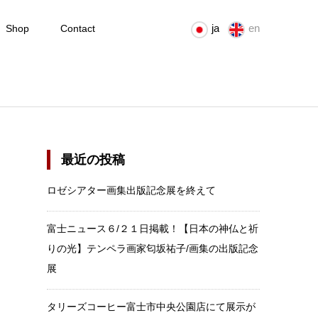
ja
en
Shop
Contact
最近の投稿
ロゼシアター画集出版記念展を終えて
富士ニュース６/２１日掲載！【日本の神仏と祈
りの光】テンペラ画家匂坂祐子/画集の出版記念
展
タリーズコーヒー富士市中央公園店にて展示が