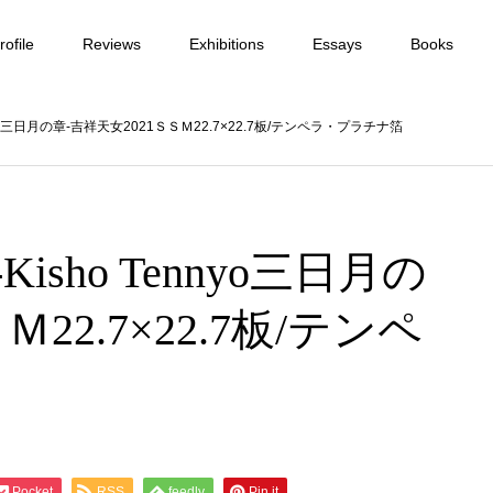
ofile
Reviews
Exhibitions
Essays
Books
o Tennyo三日月の章-吉祥天女2021ＳＳＭ22.7×22.7板/テンペラ・プラチナ箔
ter-Kisho Tennyo三日月の
22.7×22.7板/テンペ
Pocket
RSS
feedly
Pin it