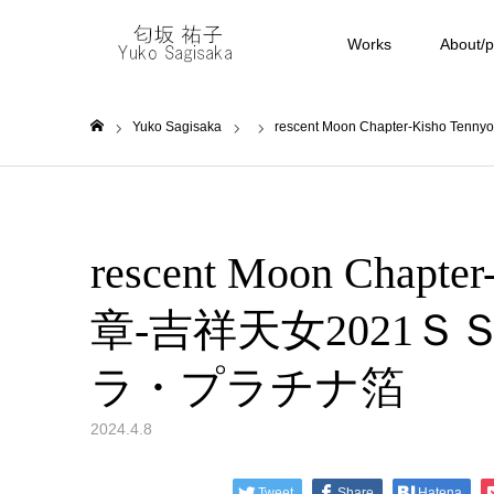
Works
About/pr
Yuko Sagisaka
rescent Moon Chapter-Kish
ホーム
rescent Moon Chap
章-吉祥天女2021ＳＳＭ
ラ・プラチナ箔
2024.4.8
Tweet
Share
Hatena