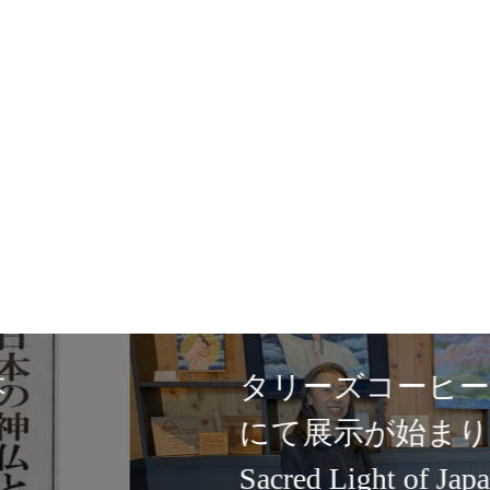
ュース掲載｜新作画集出版記
ed Light of Japan」