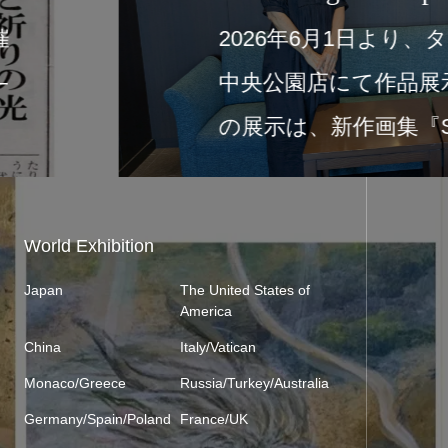
、富士ニュース様にて新作画集出版記
ed Light of Japan ― 日本の美 神仏
光 ―』をご紹介いた…
World Exhibition
Japan
The United States of
America
China
Italy/Vatican
Monaco/Greece
Russia/Turkey/Australia
Germany/Spain/Poland
France/UK