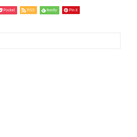
Pocket
RSS
feedly
Pin it