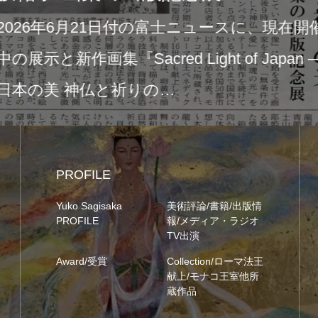
このたび
コーヒー富士市
念展『Sacr
りました。今回
と祈りの
t o…
PROFILE
Yuko Sagisaka
美術評論/書籍/出版情
PROFILE
報/メディア・ラジオ
TV出演
Award/受賞
Collection/ローマ法王
献上/モナコ王室他所
蔵作品