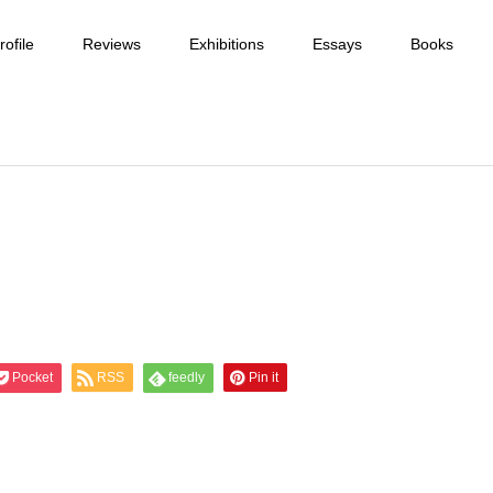
ofile
Reviews
Exhibitions
Essays
Books
Pocket
RSS
feedly
Pin it