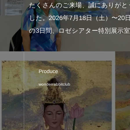
2026年6月21日付の
中の展示と新作画集『Sacred 
日本の美 神仏と祈りの
Produce
wonderrabbitclub