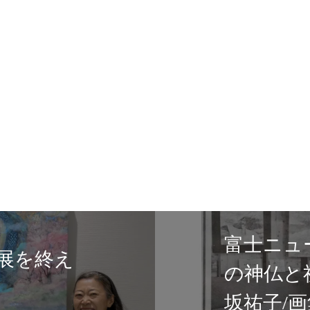
２１日掲載！【日本
】テンペラ画家匂
記念展
S