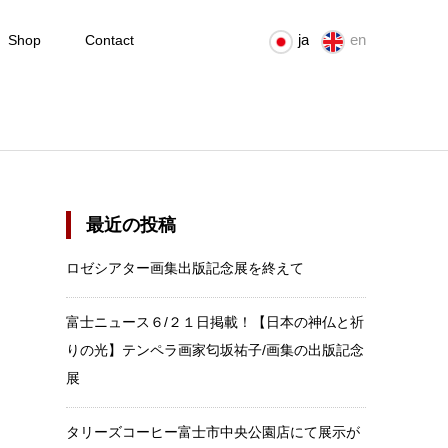
ja
en
Shop
Contact
最近の投稿
ロゼシアター画集出版記念展を終えて
富士ニュース６/２１日掲載！【日本の神仏と祈
りの光】テンペラ画家匂坂祐子/画集の出版記念
展
タリーズコーヒー富士市中央公園店にて展示が