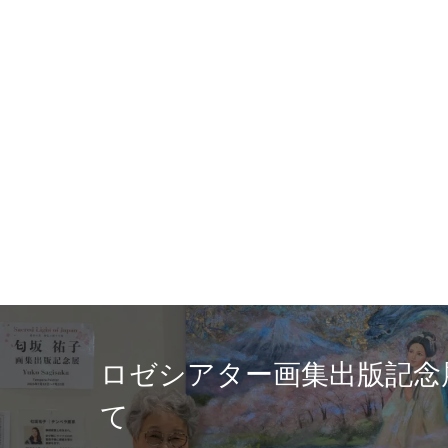
富士ニュース６/
の神仏と祈りの光
坂祐子/画集の出版