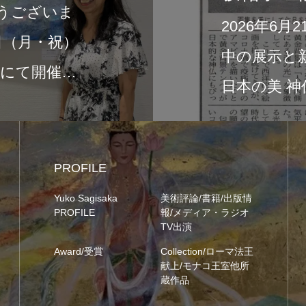
富士ニュースに、現在開催
Light of Japan ―
…
の
PROFILE
Yuko Sagisaka
美術評論/書籍/出版情
PROFILE
報/メディア・ラジオ
TV出演
Award/受賞
Collection/ローマ法王
献上/モナコ王室他所
蔵作品