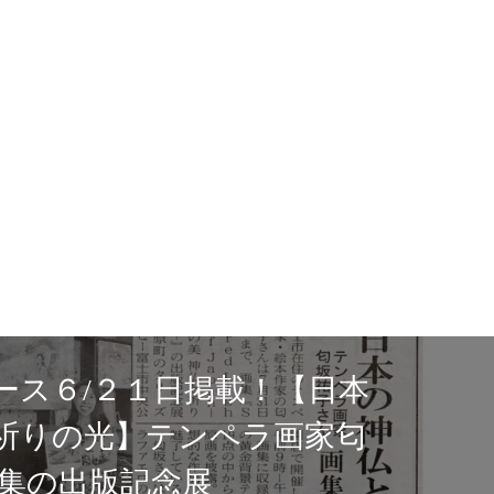
タリーズコーヒー富士市中央公園店
にて展示が始まりました/出版記念展
acred Light of Japan