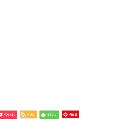
Pocket
RSS
feedly
Pin it