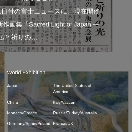
2026年6月1日より、タリーズコーヒー富士市
中央公園店にて作品展示が始まりました。今
展示は、新作画集『Sacred Light o…
World Exhibition
Japan
The United States of
America
China
Italy/Vatican
Monaco/Greece
Russia/Turkey/Australia
Germany/Spain/Poland
France/UK