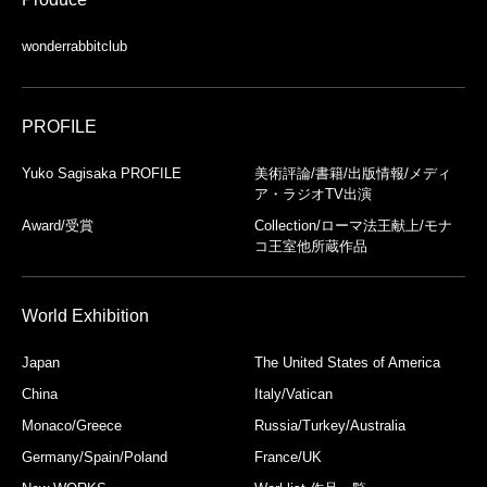
wonderrabbitclub
PROFILE
Yuko Sagisaka PROFILE
美術評論/書籍/出版情報/メディ
ア・ラジオTV出演
Award/受賞
Collection/ローマ法王献上/モナ
コ王室他所蔵作品
World Exhibition
Japan
The United States of America
China
Italy/Vatican
Monaco/Greece
Russia/Turkey/Australia
Germany/Spain/Poland
France/UK