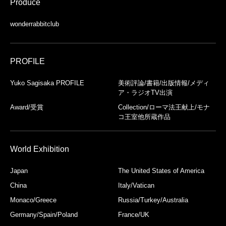
Produce
wonderrabbitclub
PROFILE
Yuko Sagisaka PROFILE
美術評論/書籍/出版情報/メディ
ア・ラジオTV出演
Award/受賞
Collection/ローマ法王献上/モナ
コ王室他所蔵作品
World Exhibition
Japan
The United States of America
China
Italy/Vatican
Monaco/Greece
Russia/Turkey/Australia
Germany/Spain/Poland
France/UK