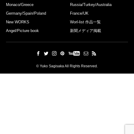
Monaco/Greece
Russia/Turkey/Australia
Germany/Spain/Poland
France/UK
New WORKS
Worl-list 作品一覧
Angel/Picture book
新聞メディア掲載
© Yuko Sagisaka All Rights Reserved.