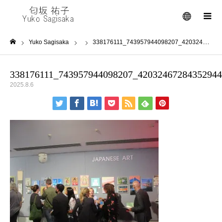
メニュー
Yuko Sagisaka
338176111_743957944098207_4203246728435294418_n
ホーム
338176111_743957944098207_4203246728435294
2025.8.6