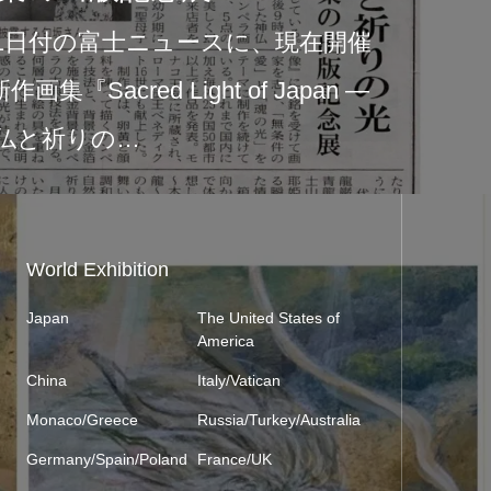
り、タリーズコーヒー富士市
品展示が始まりました。今回
cred Light o…
World Exhibition
Japan
The United States of
America
China
Italy/Vatican
Monaco/Greece
Russia/Turkey/Australia
Germany/Spain/Poland
France/UK