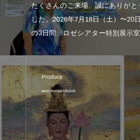
2026年6月21日付の富士ニュースに、現
中の展示と新作画集『Sacred Light of Japa
日本の美 神仏と祈りの…
Produce
wonderrabbitclub