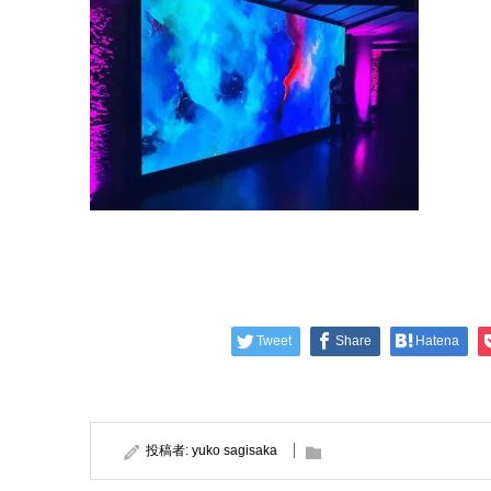
Tweet
Share
Hatena
投稿者:
yuko sagisaka