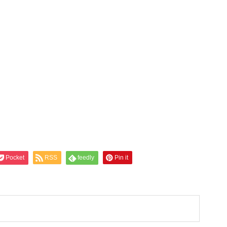
Pocket
RSS
feedly
Pin it