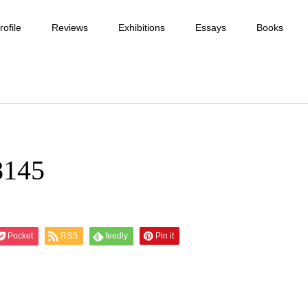
ofile
Reviews
Exhibitions
Essays
Books
8145
Pocket
RSS
feedly
Pin it