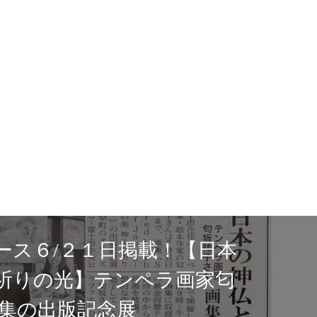
ー富士市中央公園店
りました/出版記念展
apan