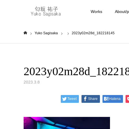
Works
About/pr
Yuko Sagisaka
2023y02m28d_182218145
ホーム
2023y02m28d_18221
2023.3.8
Tweet
Share
Hatena