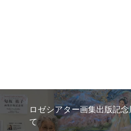
富士ニュース６/２１日掲載！【
の神仏と祈りの光】テンペラ画
坂祐子/画集の出版記念展