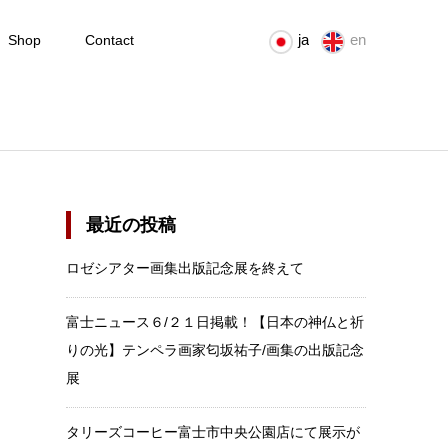
ja
en
Shop
Contact
最近の投稿
ロゼシアター画集出版記念展を終えて
富士ニュース６/２１日掲載！【日本の神仏と祈
りの光】テンペラ画家匂坂祐子/画集の出版記念
展
タリーズコーヒー富士市中央公園店にて展示が