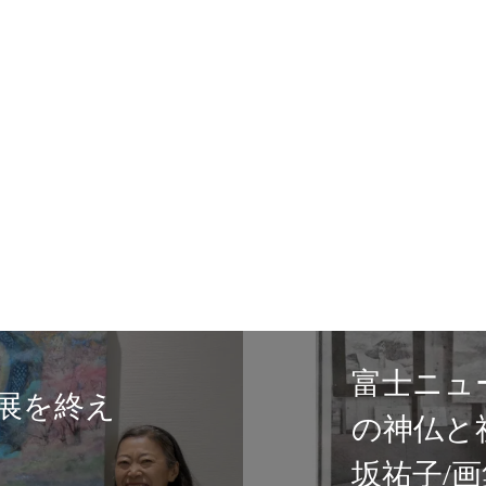
日本
タリーズコーヒ
家匂
にて展示が始ま
Sacred Light of J