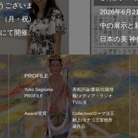
在開催
2026年6月1日よ
n ―
中央公園店にて作
の展示は、新作画集『Sa
PROFILE
Yuko Sagisaka
美術評論/書籍/出版情
PROFILE
報/メディア・ラジオ
TV出演
Award/受賞
Collection/ローマ法王
献上/モナコ王室他所
蔵作品